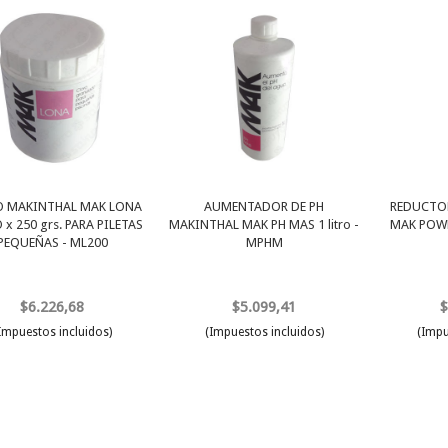
O MAKINTHAL MAK LONA
AUMENTADOR DE PH
REDUCTOR
x 250 grs. PARA PILETAS
MAKINTHAL MAK PH MAS 1 litro -
MAK POWE
PEQUEÑAS - ML200
MPHM
$6.226,68
$5.099,41
$
Impuestos incluidos)
(Impuestos incluidos)
(Impu