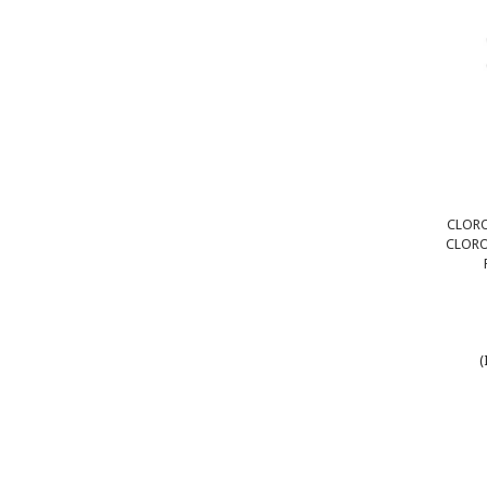
CLOR
CLORO 
(