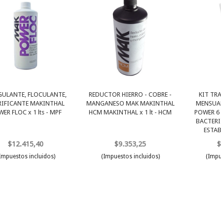
ULANTE, FLOCULANTE,
REDUCTOR HIERRO - COBRE -
KIT TR
RIFICANTE MAKINTHAL
MANGANESO MAK MAKINTHAL
MENSUA
ER FLOC x 1 lts - MPF
HCM MAKINTHAL x 1 lt - HCM
POWER 6
BACTERI
ESTAB
$12.415,40
$9.353,25
$
Impuestos incluidos)
(Impuestos incluidos)
(Impu