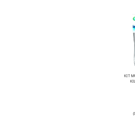
KIT M
KI
(