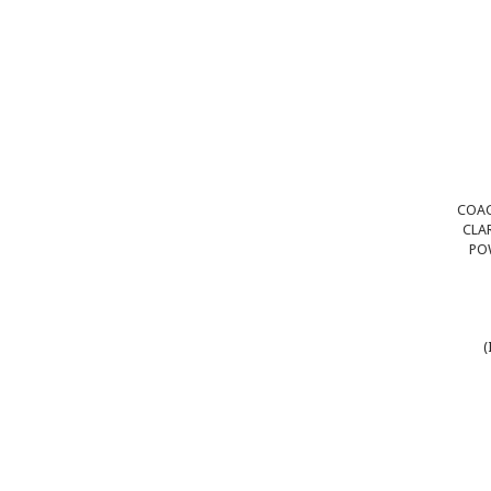
COAG
CLA
POW
(