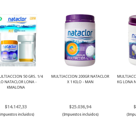
ULTIACCION 50 GRS. 1/4
MULTIACCION 200GR NATACLOR
MULTIACCI
LO NATACLOR LONA -
X 1 KILO - MAN
KG LONA 
KMALONA
$14.147,33
$25.036,94
$
Impuestos incluidos)
(Impuestos incluidos)
(Impu