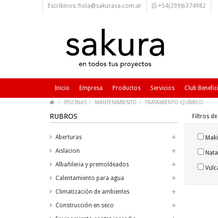
Escribinos: hola@sakurasa.com.ar
+54(299)6374982
Inicio
Empresa
Productos
Servicios
Club Benefic
PISCINAS
MANTENIMIENTO
TRATAMIENTO QUÍMICO
RUBROS
Filtros d
Aberturas
Makin
Aislacion
Natac
Albañileria y premoldeados
Vulca
Calentamiento para agua
Climatización de ambientes
Construcción en seco