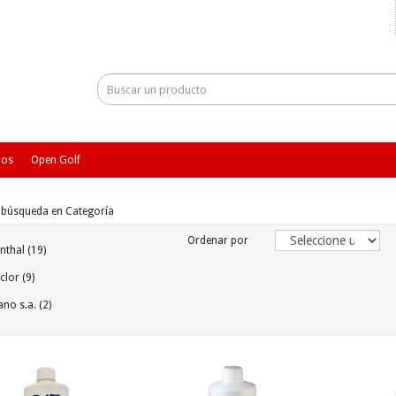
ios
Open Golf
e búsqueda en Categoría
Ordenar por
thal (19)
lor (9)
no s.a. (2)