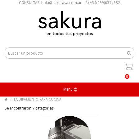
CONSULTAS: hola@sakurasa.com.ar
+54(299)6374982
0
Menu
EQUIPAMIENTO PARA COCINA
Se encontraron 7 categorias