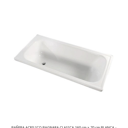
BAÑERA ACRILICO BAGNARA CLASICA 160 cm x 70 cm BLANCA -