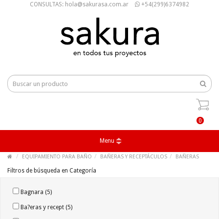
CONSULTAS: hola@sakurasa.com.ar
+54(299)6374982
0
Menu
EQUIPAMIENTO PARA BAÑO
BAÑERAS Y RECEPTÁCULOS
BAÑERAS
Filtros de búsqueda en Categoría
Bagnara (5)
Ba?eras y recept (5)