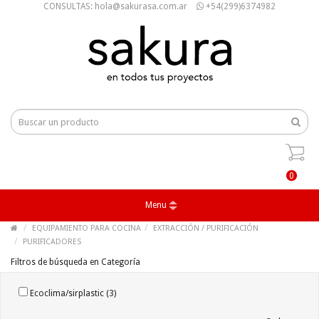
CONSULTAS: hola@sakurasa.com.ar
+54(299)6374982
0
Menu
EQUIPAMIENTO PARA COCINA
EXTRACCIÓN / PURIFICACIÓN
PURIFICADORES
Filtros de búsqueda en Categoría
Ecoclima/sirplastic (3)