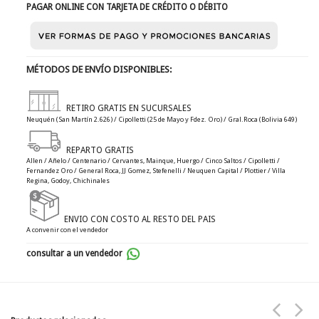
PAGAR ONLINE CON TARJETA DE CRÉDITO O DÉBITO
MÉTODOS DE ENVÍO DISPONIBLES:
RETIRO GRATIS EN SUCURSALES
Neuquén (San Martín 2.626) / Cipolletti (25 de Mayo y Fdez. Oro) / Gral.Roca (Bolivia 649)
REPARTO GRATIS
Allen / Añelo / Centenario / Cervantes, Mainque, Huergo / Cinco Saltos / Cipolletti /
Fernandez Oro / General Roca, JJ Gomez, Stefenelli / Neuquen Capital / Plottier / Villa
Regina, Godoy, Chichinales
ENVIO CON COSTO AL RESTO DEL PAIS
A convenir con el vendedor
consultar a un vendedor