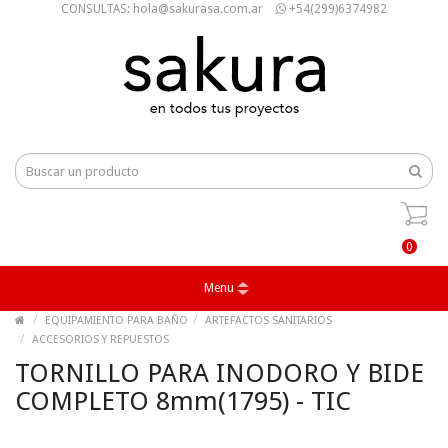
CONSULTAS: hola@sakurasa.com.ar
+54(299)6374982
0
Menu
EQUIPAMIENTO PARA BAÑO
ARTEFACTOS SANITARIOS
ACCESORIOS Y REPUESTOS
TORNILLO PARA INODORO Y BIDE
COMPLETO 8mm(1795) - TIC