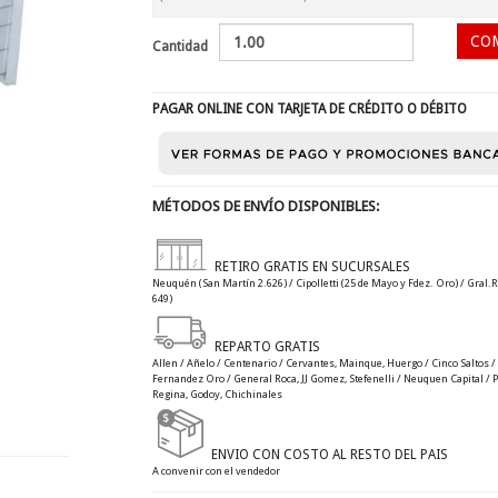
Cantidad
PAGAR ONLINE CON TARJETA DE CRÉDITO O DÉBITO
MÉTODOS DE ENVÍO DISPONIBLES:
RETIRO GRATIS EN SUCURSALES
Neuquén (San Martín 2.626) / Cipolletti (25 de Mayo y Fdez. Oro) / Gral.R
649)
REPARTO GRATIS
Allen / Añelo / Centenario / Cervantes, Mainque, Huergo / Cinco Saltos / C
Fernandez Oro / General Roca, JJ Gomez, Stefenelli / Neuquen Capital / Plo
Regina, Godoy, Chichinales
ENVIO CON COSTO AL RESTO DEL PAIS
A convenir con el vendedor