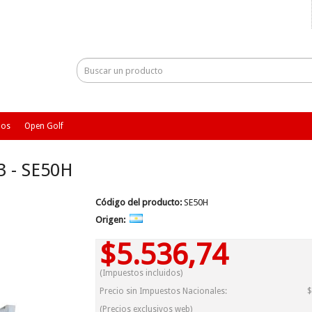
ios
Open Golf
 - SE50H
Código del producto:
SE50H
Origen:
$5.536,74
(Impuestos incluidos)
Precio sin Impuestos Nacionales:
$
(Precios exclusivos web)