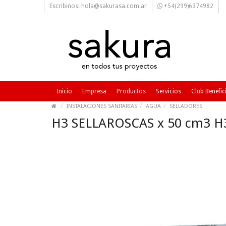
Escribinos: hola@sakurasa.com.ar
+54(299)6374982
Inicio
Empresa
Productos
Servicios
Club Benefic
INSTALACIONES SANITARIAS
AGUA
SELLADORES
H3 SELLAROSCAS x 50 cm3 H3