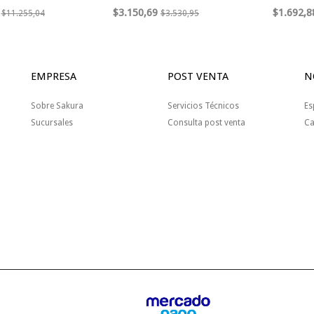
$3.150,69
$1.692,8
$11.255,04
$3.530,95
EMPRESA
POST VENTA
N
Sobre Sakura
Servicios Técnicos
Es
Sucursales
Consulta post venta
Ca