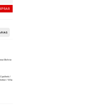
oca (Bolivia
ipolletti /
ttier / Villa