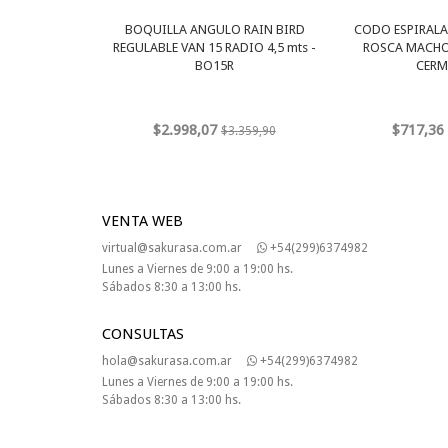
BOQUILLA ANGULO RAIN BIRD
CODO ESPIRALAD
REGULABLE VAN 15 RADIO 4,5 mts -
ROSCA MACHO 
BO15R
CERM
$2.998,07
$717,36
$3.359,90
VENTA WEB
virtual@sakurasa.com.ar
+54(299)6374982
Lunes a Viernes de 9:00 a 19:00 hs.
Sábados 8:30 a 13:00 hs.
CONSULTAS
hola@sakurasa.com.ar
+54(299)6374982
Lunes a Viernes de 9:00 a 19:00 hs.
Sábados 8:30 a 13:00 hs.