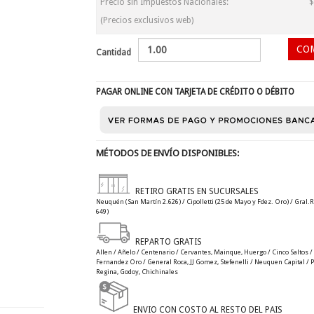
Precio sin Impuestos Nacionales:
$
(Precios exclusivos web)
Cantidad
PAGAR ONLINE CON TARJETA DE CRÉDITO O DÉBITO
MÉTODOS DE ENVÍO DISPONIBLES:
RETIRO GRATIS EN SUCURSALES
Neuquén (San Martín 2.626) / Cipolletti (25 de Mayo y Fdez. Oro) / Gral.R
649)
REPARTO GRATIS
Allen / Añelo / Centenario / Cervantes, Mainque, Huergo / Cinco Saltos / C
Fernandez Oro / General Roca, JJ Gomez, Stefenelli / Neuquen Capital / Plo
Regina, Godoy, Chichinales
ENVIO CON COSTO AL RESTO DEL PAIS