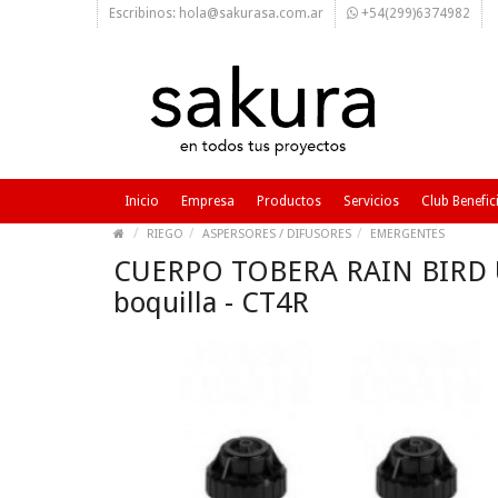
Escribinos: hola@sakurasa.com.ar
+54(299)6374982
Inicio
Empresa
Productos
Servicios
Club Benefic
RIEGO
ASPERSORES / DIFUSORES
EMERGENTES
CUERPO TOBERA RAIN BIRD 
boquilla - CT4R