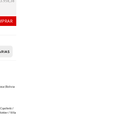
3.958,38
oca (Bolivia
ipolletti /
ttier / Villa