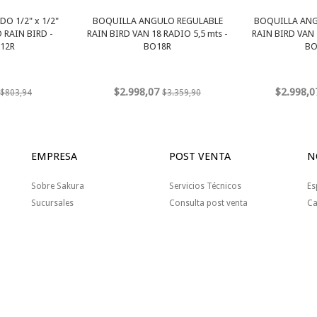
O 1/2" x 1/2"
BOQUILLA ANGULO REGULABLE
BOQUILLA ANG
RAIN BIRD -
RAIN BIRD VAN 18 RADIO 5,5 mts -
RAIN BIRD VAN 
12R
BO18R
BO
$2.998,07
$2.998,0
$803,94
$3.359,90
EMPRESA
POST VENTA
N
Sobre Sakura
Servicios Técnicos
Es
Sucursales
Consulta post venta
Ca