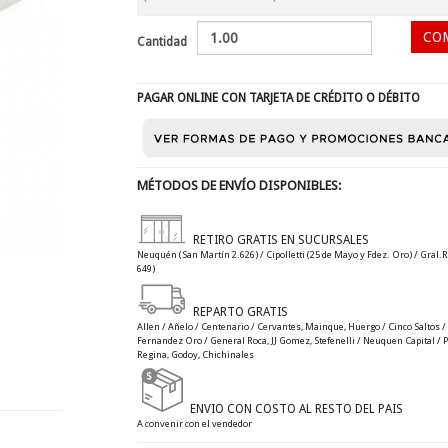
Cantidad
PAGAR ONLINE CON TARJETA DE CRÉDITO O DÉBITO
MÉTODOS DE ENVÍO DISPONIBLES:
RETIRO GRATIS EN SUCURSALES
Neuquén (San Martín 2.626) / Cipolletti (25 de Mayo y Fdez. Oro) / Gral.R
649)
REPARTO GRATIS
Allen / Añelo / Centenario / Cervantes, Mainque, Huergo / Cinco Saltos / C
Fernandez Oro / General Roca, JJ Gomez, Stefenelli / Neuquen Capital / Plo
Regina, Godoy, Chichinales
ENVIO CON COSTO AL RESTO DEL PAIS
A convenir con el vendedor