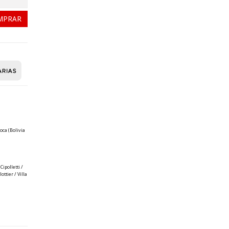
oca (Bolivia
ipolletti /
ttier / Villa