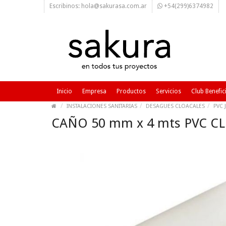
Escribinos: hola@sakurasa.com.ar
+54(299)6374982
Inicio
Empresa
Productos
Servicios
Club Benefic
INSTALACIONES SANITARIAS
DESAGUES CLOACALES
PVC 
CAÑO 50 mm x 4 mts PVC CL