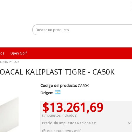
ios
Open Golf
JUNTA PEGAR
OACAL KALIPLAST TIGRE - CA50K
Código del producto:
CA50K
Origen:
$13.261,69
(Impuestos incluidos)
Precio sin Impuestos Nacionales:
$1
(Precios exclusivos web)