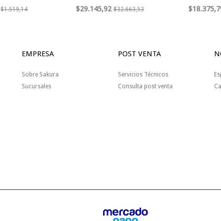
$29.145,92
$18.375,7
$1.519,14
$32.663,53
EMPRESA
POST VENTA
N
Sobre Sakura
Servicios Técnicos
Es
Sucursales
Consulta post venta
Ca