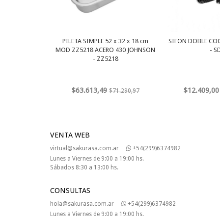
PILETA SIMPLE 52 x 32 x 18 cm
SIFON DOBLE CO
MOD ZZ5218 ACERO 430 JOHNSON
- S
- ZZ5218
$63.613,49
$12.409,00
$71.290,97
VENTA WEB
virtual@sakurasa.com.ar
+54(299)6374982
Lunes a Viernes de 9:00 a 19:00 hs.
Sábados 8:30 a 13:00 hs.
CONSULTAS
hola@sakurasa.com.ar
+54(299)6374982
Lunes a Viernes de 9:00 a 19:00 hs.