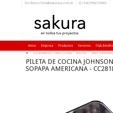
Escribinos: hola@sakurasa.com.ar
+54(299)6374982
Inicio
Empresa
Productos
Servicios
Club Benefic
EQUIPAMIENTO PARA COCINA
BACHAS
LINEA STANDARD
PILETA DE COCINA JOHNSON 
SOPAPA AMERICANA - CC281