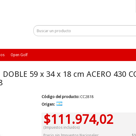
ios
Open Golf
DOBLE 59 x 34 x 18 cm ACERO 430 
8
Código del producto:
CC2818
Origen:
$111.974,02
(Impuestos incluidos)
Precio sin Impuestos Nacionales:
$9