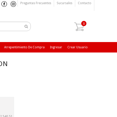
Preguntas Frecuentes
Sucursales
Contacto
0
Arrepentimiento De Compra
Ingresar
Crear Usuario
CON
2.540,51