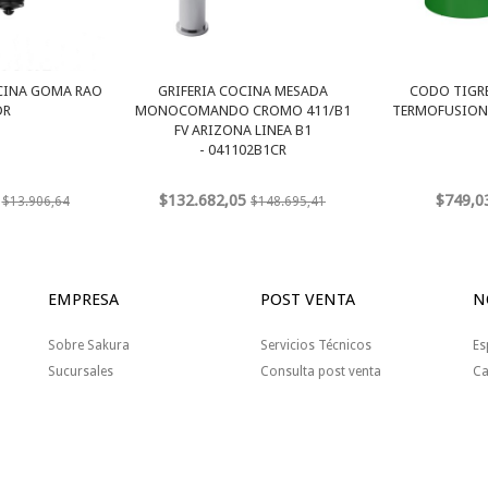
CINA GOMA RAO
GRIFERIA COCINA MESADA
CODO TIGRE
DR
MONOCOMANDO CROMO 411/B1
TERMOFUSION 
FV ARIZONA LINEA B1
- 041102B1CR
$132.682,05
$749,0
$13.906,64
$148.695,41
EMPRESA
POST VENTA
N
Sobre Sakura
Servicios Técnicos
Es
Sucursales
Consulta post venta
Ca