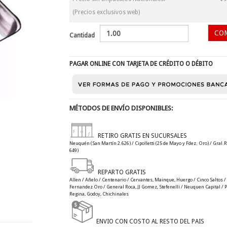
(Precios exclusivos web)
Cantidad
PAGAR ONLINE CON TARJETA DE CRÉDITO O DÉBITO
MÉTODOS DE ENVÍO DISPONIBLES:
RETIRO GRATIS EN SUCURSALES
Neuquén (San Martín 2.626) / Cipolletti (25 de Mayo y Fdez. Oro) / Gral.R
649)
REPARTO GRATIS
Allen / Añelo / Centenario / Cervantes, Mainque, Huergo / Cinco Saltos / C
Fernandez Oro / General Roca, JJ Gomez, Stefenelli / Neuquen Capital / Plo
Regina, Godoy, Chichinales
ENVIO CON COSTO AL RESTO DEL PAIS