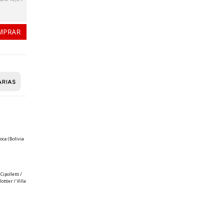
oca (Bolivia
ipolletti /
ttier / Villa