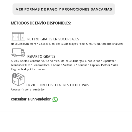
MÉTODOS DE ENVÍO DISPONIBLES:
RETIRO GRATIS EN SUCURSALES
Neuquén (San Martín 2.626) / Cipolletti (25 de Mayo y Fdez. Oro) / Gral.Roca (Bolivia 649)
REPARTO GRATIS
Allen / Añelo / Centenario / Cervantes, Mainque, Huergo / Cinco Saltos / Cipolletti /
Fernandez Oro / General Roca, JJ Gomez, Stefenelli / Neuquen Capital / Plottier / Villa
Regina, Godoy, Chichinales
ENVIO CON COSTO AL RESTO DEL PAIS
A convenir con el vendedor
consultar a un vendedor