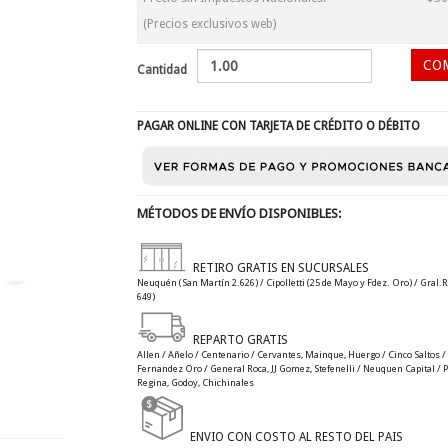
(Precios exclusivos web)
Cantidad
PAGAR ONLINE CON TARJETA DE CRÉDITO O DÉBITO
MÉTODOS DE ENVÍO DISPONIBLES:
RETIRO GRATIS EN SUCURSALES
Neuquén (San Martín 2.626) / Cipolletti (25 de Mayo y Fdez. Oro) / Gral.R
649)
REPARTO GRATIS
Allen / Añelo / Centenario / Cervantes, Mainque, Huergo / Cinco Saltos / C
Fernandez Oro / General Roca, JJ Gomez, Stefenelli / Neuquen Capital / Plo
Regina, Godoy, Chichinales
ENVIO CON COSTO AL RESTO DEL PAIS