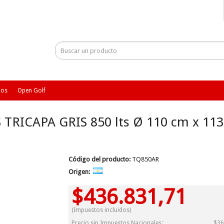
ios
Open Golf
RICAPA GRIS 850 lts Ø 110 cm x 11
Código del producto:
TQ850AR
Origen:
$436.831,71
(Impuestos incluidos)
Precio sin Impuestos Nacionales:
$36