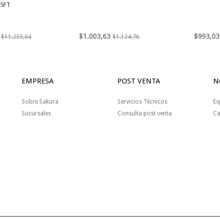
25FT
$1.003,63
$993,03
$11.255,04
$1.124,76
EMPRESA
POST VENTA
N
Sobre Sakura
Servicios Técnicos
Es
Sucursales
Consulta post venta
Ca