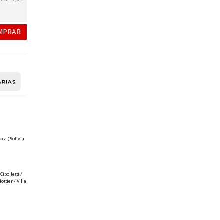
oca (Bolivia
ipolletti /
ttier / Villa