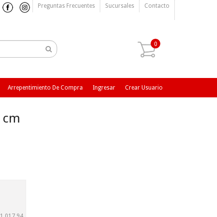
Preguntas Frecuentes
Sucursales
Contacto
0
Arrepentimiento De Compra
Ingresar
Crear Usuario
3 cm
1.017,94