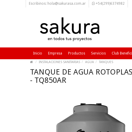
Escribinos: hola@sakurasa.com.ar
+54(299)6374982
Inicio
Empresa
Productos
Servicios
Club Benefic
INSTALACIONES SANITARIAS
AGUA
TANQUES
TANQUE DE AGUA ROTOPLAS T
- TQ850AR