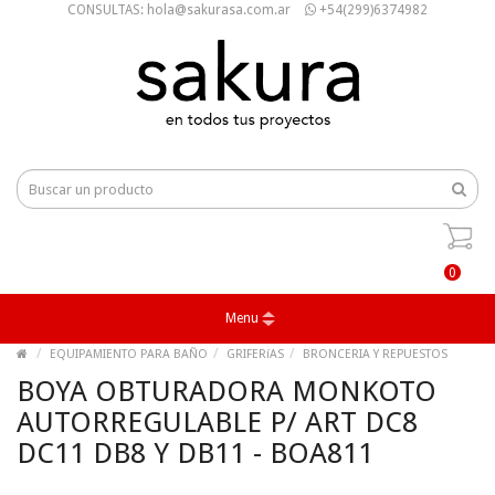
CONSULTAS: hola@sakurasa.com.ar
+54(299)6374982
0
Menu
EQUIPAMIENTO PARA BAÑO
GRIFERíAS
BRONCERIA Y REPUESTOS
BOYA OBTURADORA MONKOTO
AUTORREGULABLE P/ ART DC8
DC11 DB8 Y DB11 - BOA811