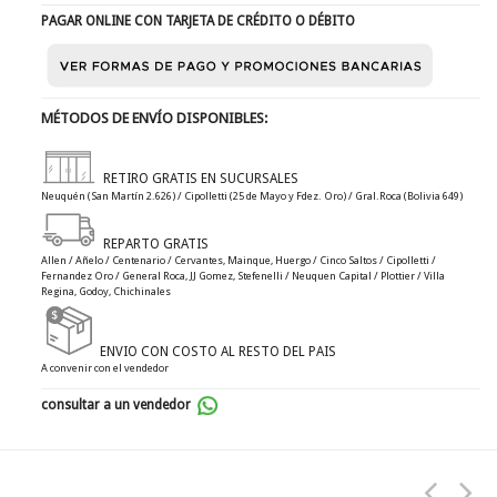
PAGAR ONLINE CON TARJETA DE CRÉDITO O DÉBITO
MÉTODOS DE ENVÍO DISPONIBLES:
RETIRO GRATIS EN SUCURSALES
Neuquén (San Martín 2.626) / Cipolletti (25 de Mayo y Fdez. Oro) / Gral.Roca (Bolivia 649)
REPARTO GRATIS
Allen / Añelo / Centenario / Cervantes, Mainque, Huergo / Cinco Saltos / Cipolletti /
Fernandez Oro / General Roca, JJ Gomez, Stefenelli / Neuquen Capital / Plottier / Villa
Regina, Godoy, Chichinales
ENVIO CON COSTO AL RESTO DEL PAIS
A convenir con el vendedor
consultar a un vendedor