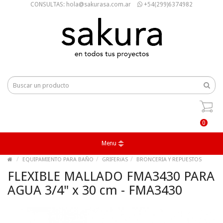
CONSULTAS: hola@sakurasa.com.ar
+54(299)6374982
0
Menu
EQUIPAMIENTO PARA BAÑO
GRIFERíAS
BRONCERIA Y REPUESTOS
FLEXIBLE MALLADO FMA3430 PARA
AGUA 3/4" x 30 cm - FMA3430