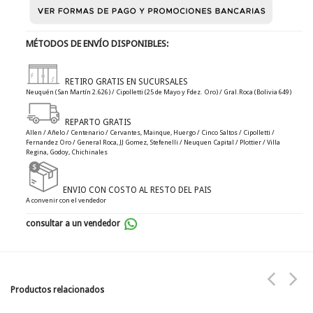
MÉTODOS DE ENVÍO DISPONIBLES:
RETIRO GRATIS EN SUCURSALES
Neuquén (San Martín 2.626) / Cipolletti (25 de Mayo y Fdez. Oro) / Gral.Roca (Bolivia 649)
REPARTO GRATIS
Allen / Añelo / Centenario / Cervantes, Mainque, Huergo / Cinco Saltos / Cipolletti /
Fernandez Oro / General Roca, JJ Gomez, Stefenelli / Neuquen Capital / Plottier / Villa
Regina, Godoy, Chichinales
ENVIO CON COSTO AL RESTO DEL PAIS
A convenir con el vendedor
consultar a un vendedor
Productos relacionados