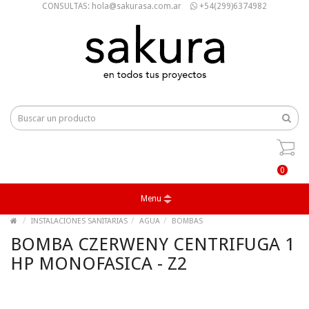
CONSULTAS: hola@sakurasa.com.ar
+54(299)6374982
0
Menu
INSTALACIONES SANITARIAS
AGUA
BOMBAS
BOMBA CZERWENY CENTRIFUGA 1
HP MONOFASICA - Z2