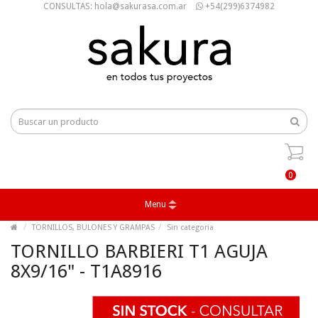
CONSULTAS: hola@sakurasa.com.ar
+54(299)6374982
0
Menu
TORNILLOS, BULONES Y GRAMPAS
Sin categoria
TORNILLO BARBIERI T1 AGUJA
8X9/16" - T1A8916