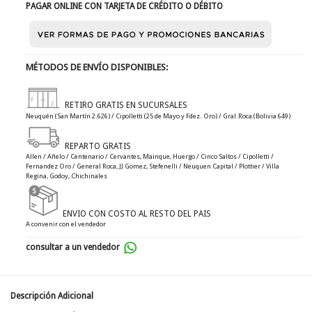
PAGAR ONLINE CON TARJETA DE CRÉDITO O DÉBITO
MÉTODOS DE ENVÍO DISPONIBLES:
RETIRO GRATIS EN SUCURSALES
Neuquén (San Martín 2.626) / Cipolletti (25 de Mayo y Fdez. Oro) / Gral.Roca (Bolivia 649)
REPARTO GRATIS
Allen / Añelo / Centenario / Cervantes, Mainque, Huergo / Cinco Saltos / Cipolletti /
Fernandez Oro / General Roca, JJ Gomez, Stefenelli / Neuquen Capital / Plottier / Villa
Regina, Godoy, Chichinales
ENVIO CON COSTO AL RESTO DEL PAIS
A convenir con el vendedor
consultar a un vendedor
Descripción Adicional