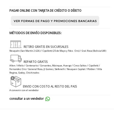
PAGAR ONLINE CON TARJETA DE CRÉDITO O DÉBITO
MÉTODOS DE ENVÍO DISPONIBLES:
RETIRO GRATIS EN SUCURSALES
Neuquén (San Martín 2.626) / Cipolletti (25 de Mayo y Fdez. Oro) / Gral.Roca (Bolivia 649)
REPARTO GRATIS
Allen / Añelo / Centenario / Cervantes, Mainque, Huergo / Cinco Saltos / Cipolletti /
Fernandez Oro / General Roca, JJ Gomez, Stefenelli / Neuquen Capital / Plottier / Villa
Regina, Godoy, Chichinales
ENVIO CON COSTO AL RESTO DEL PAIS
A convenir con el vendedor
consultar a un vendedor