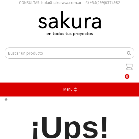
CONSULTAS: hola@sakurasa.com.ar
+54(299)6374982
0
Menu
¡Ups!