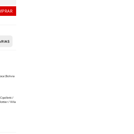
oca (Bolivia
ipolletti /
ttier / Villa