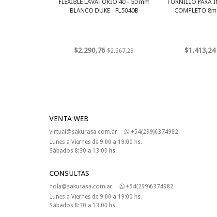
FLEXIBLE LAVATORIO 40 - 50 mm
TORNILLO PARA 
BLANCO DUKE - FL5040B
COMPLETO 8mm
$2.290,76
$1.413,24
$2.567,23
VENTA WEB
virtual@sakurasa.com.ar
+54(299)6374982
Lunes a Viernes de 9:00 a 19:00 hs.
Sábados 8:30 a 13:00 hs.
CONSULTAS
hola@sakurasa.com.ar
+54(299)6374982
Lunes a Viernes de 9:00 a 19:00 hs.
Sábados 8:30 a 13:00 hs.