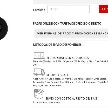
Cantidad
PAGAR ONLINE CON TARJETA DE CRÉDITO O DÉBITO
MÉTODOS DE ENVÍO DISPONIBLES:
RETIRO GRATIS EN SUCURSALES
Neuquén (San Martín 2.626) / Cipolletti (25 de Mayo y Fdez. Oro) / Gral.R
649)
REPARTO GRATIS
Allen / Añelo / Centenario / Cervantes, Mainque, Huergo / Cinco Saltos / C
Fernandez Oro / General Roca, JJ Gomez, Stefenelli / Neuquen Capital / Plo
Regina, Godoy, Chichinales
ENVIO CON COSTO AL RESTO DEL PAIS
A convenir con el vendedor