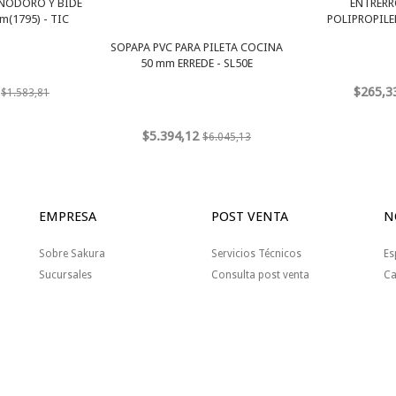
INODORO Y BIDE
ENTRERR
(1795) - TIC
POLIPROPILEN
SOPAPA PVC PARA PILETA COCINA
50 mm ERREDE - SL50E
$265,3
$1.583,81
$5.394,12
$6.045,13
EMPRESA
POST VENTA
N
Sobre Sakura
Servicios Técnicos
Es
Sucursales
Consulta post venta
Ca