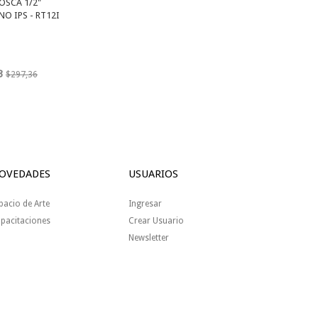
OSCA 1/2"
O IPS - RT12I
3
$297,36
OVEDADES
USUARIOS
pacio de Arte
Ingresar
pacitaciones
Crear Usuario
Newsletter