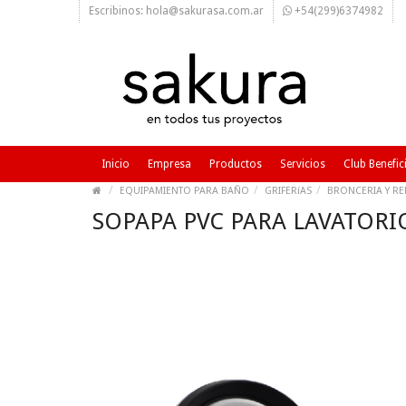
Escribinos: hola@sakurasa.com.ar
+54(299)6374982
Inicio
Empresa
Productos
Servicios
Club Benefic
EQUIPAMIENTO PARA BAÑO
GRIFERíAS
BRONCERIA Y R
SOPAPA PVC PARA LAVATORIO