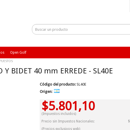
ios
Open Golf
EPUESTOS
 Y BIDET 40 mm ERREDE - SL40E
Código del producto:
SL40E
Origen:
$5.801,10
(Impuestos incluidos)
Precio sin Impuestos Nacionales:
$
(Precios exclusivos web)