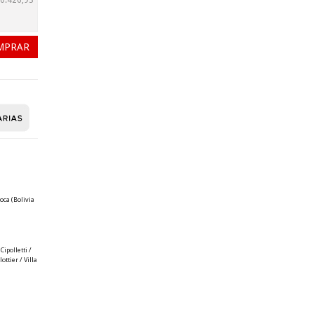
0.426,93
oca (Bolivia
ipolletti /
ttier / Villa