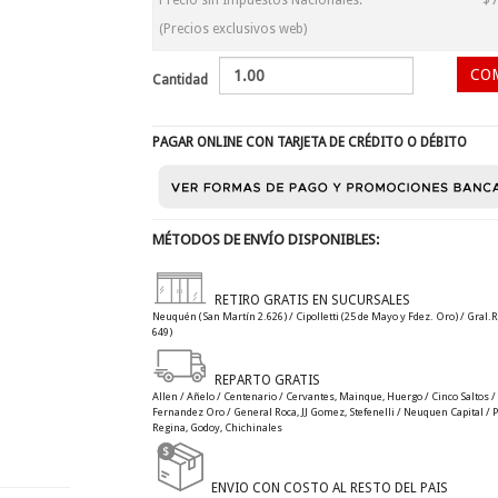
Precio sin Impuestos Nacionales:
$7
(Precios exclusivos web)
Cantidad
PAGAR ONLINE CON TARJETA DE CRÉDITO O DÉBITO
MÉTODOS DE ENVÍO DISPONIBLES:
RETIRO GRATIS EN SUCURSALES
Neuquén (San Martín 2.626) / Cipolletti (25 de Mayo y Fdez. Oro) / Gral.R
649)
REPARTO GRATIS
Allen / Añelo / Centenario / Cervantes, Mainque, Huergo / Cinco Saltos / C
Fernandez Oro / General Roca, JJ Gomez, Stefenelli / Neuquen Capital / Plo
Regina, Godoy, Chichinales
ENVIO CON COSTO AL RESTO DEL PAIS