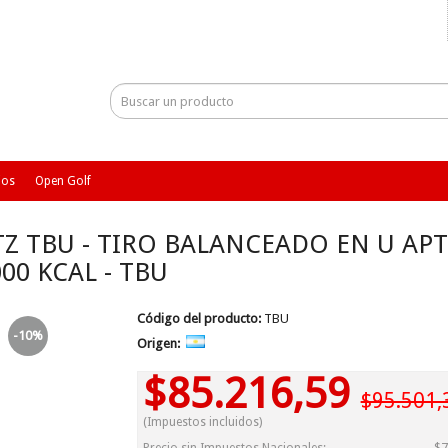
ios
Open Golf
Z TBU - TIRO BALANCEADO EN U AP
000 KCAL - TBU
Código del producto:
TBU
-10%
Origen:
$85.216,59
$95.501,
(Impuestos incluidos)