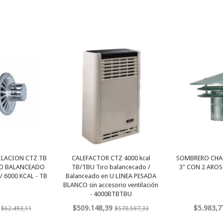
ILACION CTZ TB
CALEFACTOR CTZ 4000 kcal
SOMBRERO CHA
RO BALANCEADO
TB/TBU Tiro balancecado /
3" CON 2 AROS
/ 6000 KCAL - TB
Balanceado en U LINEA PESADA
BLANCO sin accesorio ventilación
- 4000BTBTBU
$509.148,39
$5.983,7
$62.493,11
$570.597,33