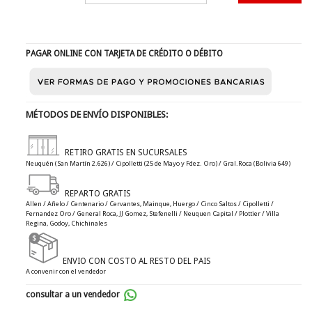
PAGAR ONLINE CON TARJETA DE CRÉDITO O DÉBITO
MÉTODOS DE ENVÍO DISPONIBLES:
RETIRO GRATIS EN SUCURSALES
Neuquén (San Martín 2.626) / Cipolletti (25 de Mayo y Fdez. Oro) / Gral.Roca (Bolivia 649)
REPARTO GRATIS
Allen / Añelo / Centenario / Cervantes, Mainque, Huergo / Cinco Saltos / Cipolletti /
Fernandez Oro / General Roca, JJ Gomez, Stefenelli / Neuquen Capital / Plottier / Villa
Regina, Godoy, Chichinales
ENVIO CON COSTO AL RESTO DEL PAIS
A convenir con el vendedor
consultar a un vendedor