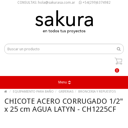
CONSULTAS: hola@sakurasa.com.ar
+54(299)6374982
0
Menu
EQUIPAMIENTO PARA BAÑO
GRIFERíAS
BRONCERIA Y REPUESTOS
CHICOTE ACERO CORRUGADO 1/2"
x 25 cm AGUA LATYN - CH1225CF