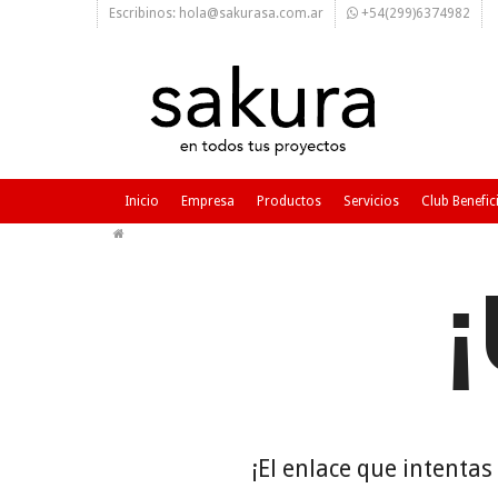
Escribinos: hola@sakurasa.com.ar
+54(299)6374982
Inicio
Empresa
Productos
Servicios
Club Benefic
¡El enlace que intenta